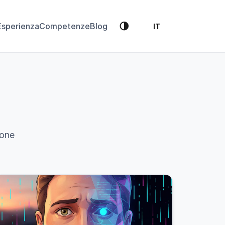
🌗
Esperienza
Competenze
Blog
IT
ione