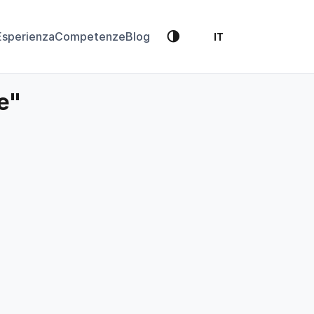
🌗
Esperienza
Competenze
Blog
IT
e"