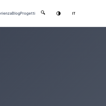
🔍
🌗
rienza
Blog
Progetti
IT