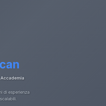
ccan
di Accademia
ni di esperienza
calabili.