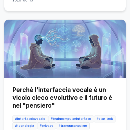
2026-06-15
Perché l'interfaccia vocale è un
vicolo cieco evolutivo e il futuro è
nel "pensiero"
#interfacciavocale
#braincomputerinterface
#star-trek
#tecnologia
#privacy
#transumanesimo