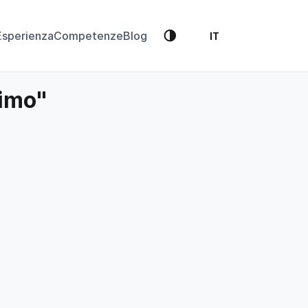
🌗
Esperienza
Competenze
Blog
IT
simo"