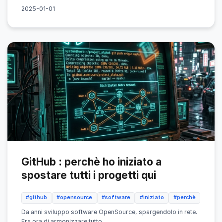
2025-01-01
GitHub : perchè ho iniziato a
spostare tutti i progetti qui
#github
#opensource
#software
#iniziato
#perchè
Da anni sviluppo software OpenSource, spargendolo in rete.
Era ora di armonizzare tutto