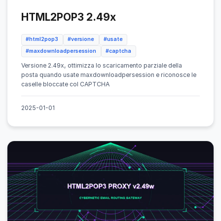
HTML2POP3 2.49x
#html2pop3
#versione
#usate
#maxdownloadpersession
#captcha
Versione 2.49x, ottimizza lo scaricamento parziale della
posta quando usate maxdownloadpersession e riconosce le
caselle bloccate col CAPTCHA
2025-01-01