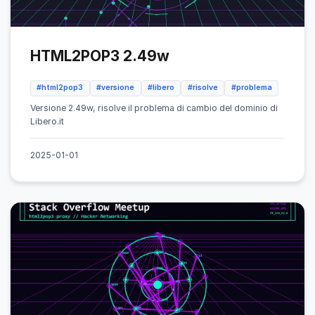
HTML2POP3 2.49w
#html2pop3
#versione
#libero
#risolve
#problema
Versione 2.49w, risolve il problema di cambio del dominio di
Libero.it
2025-01-01