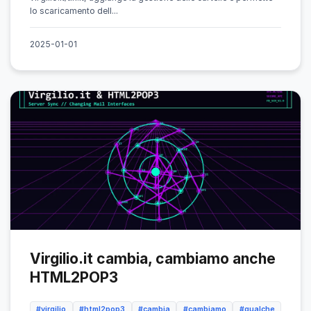
lo scaricamento dell...
2025-01-01
Virgilio.it cambia, cambiamo anche
HTML2POP3
#virgilio
#html2pop3
#cambia
#cambiamo
#qualche