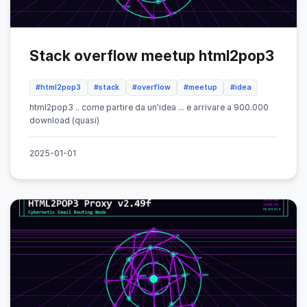
Stack overflow meetup html2pop3
#html2pop3
#stack
#overflow
#meetup
#idea
html2pop3 .. come partire da un'idea ... e arrivare a 900.000
download (quasi)
2025-01-01