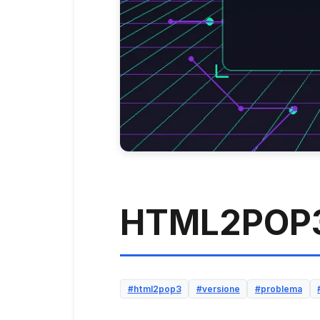
HTML2POP3
#html2pop3
#versione
#problema