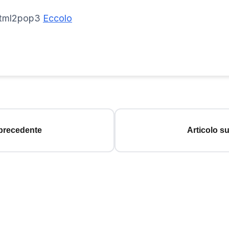
 html2pop3
Eccolo
 precedente
Articolo s