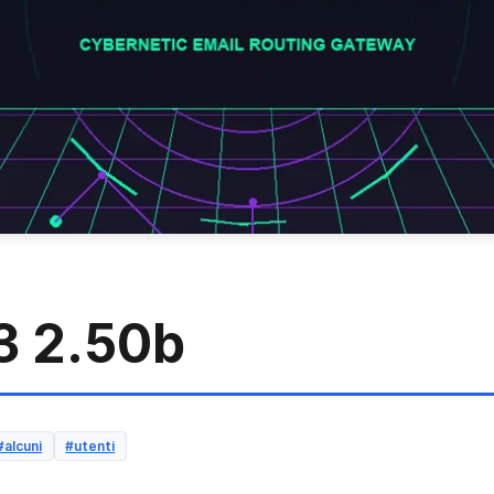
 2.50b
#alcuni
#utenti