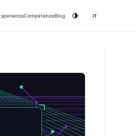
🌗
Esperienza
Competenze
Blog
IT