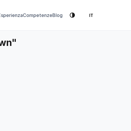
🌗
Esperienza
Competenze
Blog
IT
own"