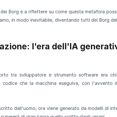
dei Borg e a riflettere su come questa metafora poss
amo, in modo inevitabile, diventando tutti dei Borg de
lazione: l'era dell'IA generat
orto tra sviluppatore e strumento software era ch
il codice che la macchina eseguiva, con l'avvento d
itto dall'uomo, ora viene generato da modelli di intell
supererà di gran lunga quello scritto dagli umani.