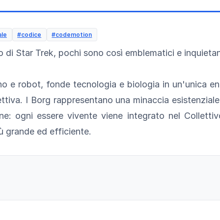
ale
#codice
#codemotion
rso di Star Trek, pochi sono così emblematici e inquieta
e robot, fonde tecnologia e biologia in un'unica entit
ttiva. I Borg rappresentano una minaccia esistenziale p
ione: ogni essere vivente viene integrato nel Colletti
ù grande ed efficiente.