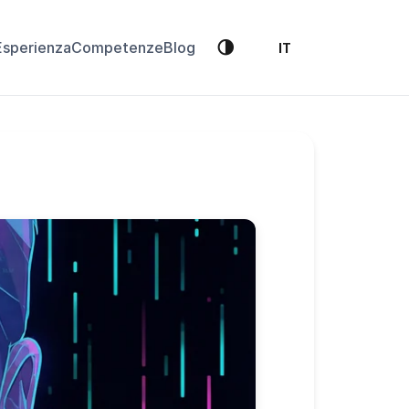
🌗
Esperienza
Competenze
Blog
IT