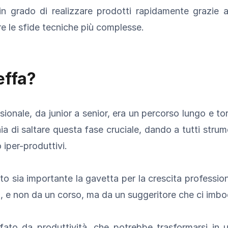
 in grado di realizzare prodotti rapidamente grazie 
e le sfide tecniche più complesse.
effa?
ionale, da junior a senior, era un percorso lungo e tort
ia di saltare questa fase cruciale, dando a tutti str
 iper-produttivi.
to sia importante la gavetta per la crescita profession
e non da un corso, ma da un suggeritore che ci imboc
to da produttività, che potrebbe trasformarsi in u