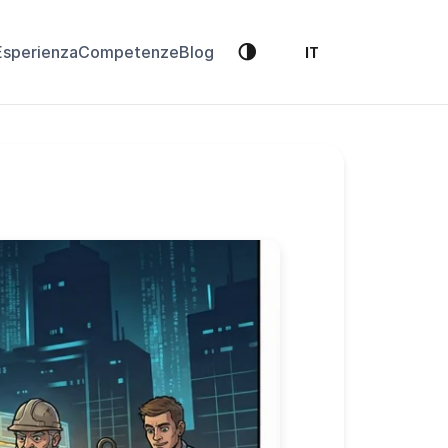
🌗
Esperienza
Competenze
Blog
IT