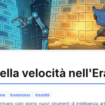
ella velocità nell'Er
ione
#competenze
#tech360
vano ogni giorno nuovi strumenti di intelligenza arti