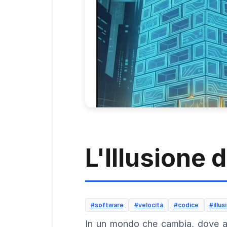
L'Illusione d
#software
#velocità
#codice
#illus
In un mondo che cambia, dove arri