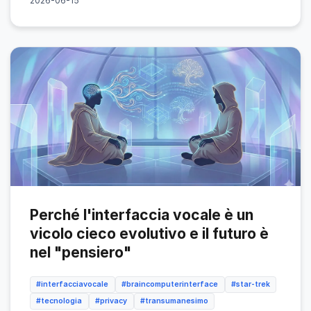
2026-06-15
Perché l'interfaccia vocale è un
vicolo cieco evolutivo e il futuro è
nel "pensiero"
#interfacciavocale
#braincomputerinterface
#star-trek
#tecnologia
#privacy
#transumanesimo