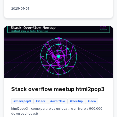
2025-01-01
Stack overflow meetup html2pop3
#html2pop3
#stack
#overflow
#meetup
#idea
html2pop3 .. come partire da un'idea ... e arrivare a 900.000
download (quasi)