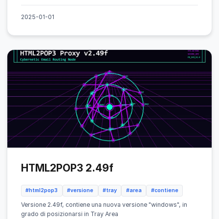
2025-01-01
HTML2POP3 2.49f
#html2pop3
#versione
#tray
#area
#contiene
Versione 2.49f, contiene una nuova versione "windows", in
grado di posizionarsi in Tray Area