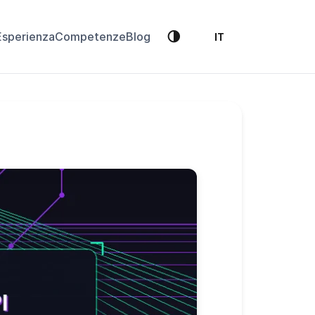
🌗
Esperienza
Competenze
Blog
IT