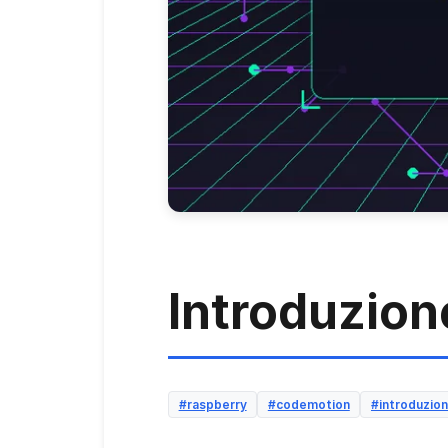
Introduzion
#raspberry
#codemotion
#introduzio