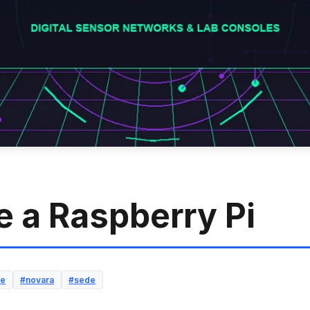
e a Raspberry Pi
ne
#novara
#sede