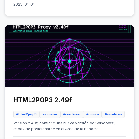
2025-01-01
HTML2POP3 2.49f
#html2pop3
#versión
#contiene
#nueva
#windows
Versión 2.49f, contiene una nueva versión de "windows",
capaz de posicionarse en el Área de la Bandeja