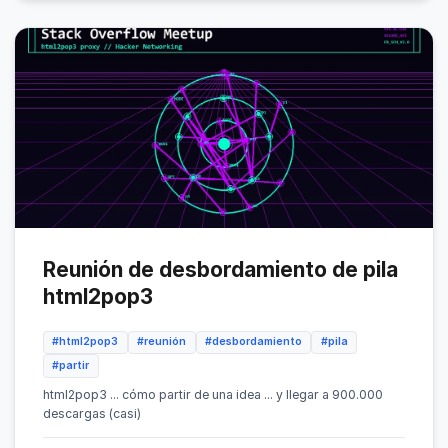
Reunión de desbordamiento de pila
html2pop3
#html2pop3
#reunión
#desbordamiento
#pila
#partir
html2pop3 ... cómo partir de una idea ... y llegar a 900.000
descargas (casi)