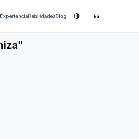
🌗
Experiencia
Habilidades
Blog
ES
miza"