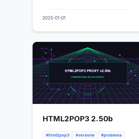
2025-01-01
HTML2POP3 2.50b
#html2pop3
#versione
#problema