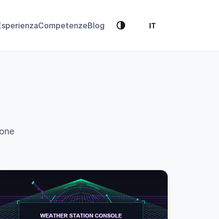
🌗
Esperienza
Competenze
Blog
IT
ione