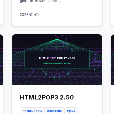
giorni infestano la rete ...
2025-01-01
HTML2POP3 2.50
#html2pop3
#captcha
#java