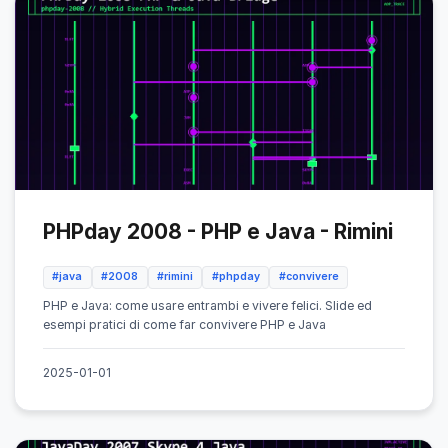
PHPday 2008 - PHP e Java - Rimini
#java
#2008
#rimini
#phpday
#convivere
PHP e Java: come usare entrambi e vivere felici. Slide ed
esempi pratici di come far convivere PHP e Java
2025-01-01