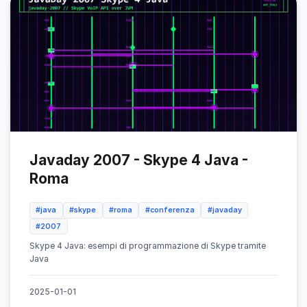
Javaday 2007 - Skype 4 Java -
Roma
#java
#skype
#roma
#conferenza
#javaday
#2007
Skype 4 Java: esempi di programmazione di Skype tramite
Java
2025-01-01