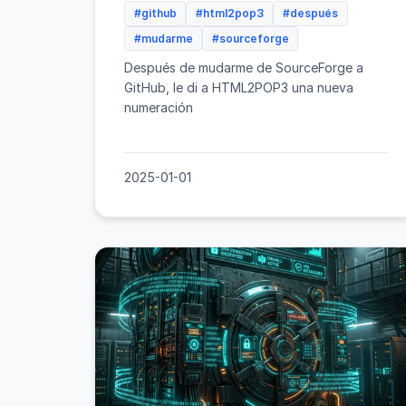
#github
#html2pop3
#después
#mudarme
#sourceforge
Después de mudarme de SourceForge a
GitHub, le di a HTML2POP3 una nueva
numeración
2025-01-01