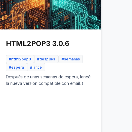
HTML2POP3 3.0.6
#html2pop3
#después
#semanas
#espera
#lancé
Después de unas semanas de espera, lancé
la nueva versión compatible con email.it