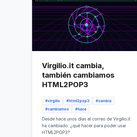
Virgilio.it cambia,
también cambiamos
HTML2POP3
#virgilio
#html2pop3
#cambia
#cambiamos
#hace
Desde hace unos días el correo de Virgilio.it
ha cambiado: ¿qué hacer para poder usar
HTML2POP3?