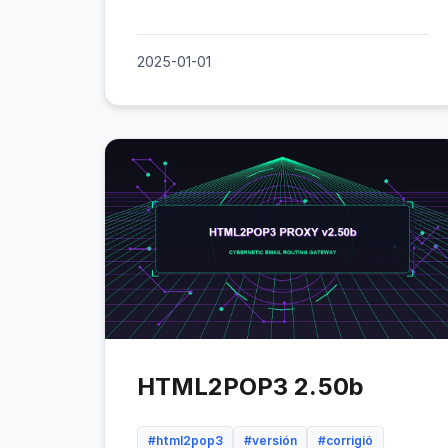
2025-01-01
HTML2POP3 2.50b
#html2pop3
#versión
#corrigió