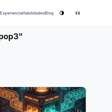
🌗
Experiencia
Habilidades
Blog
ES
2pop3"
3