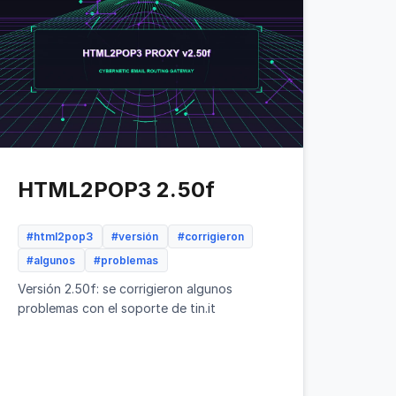
HTML2POP3 2.50f
#html2pop3
#versión
#corrigieron
#algunos
#problemas
Versión 2.50f: se corrigieron algunos
problemas con el soporte de tin.it