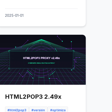
2025-01-01
HTML2POP3 2.49x
#html2pop3
#versión
#optimiza