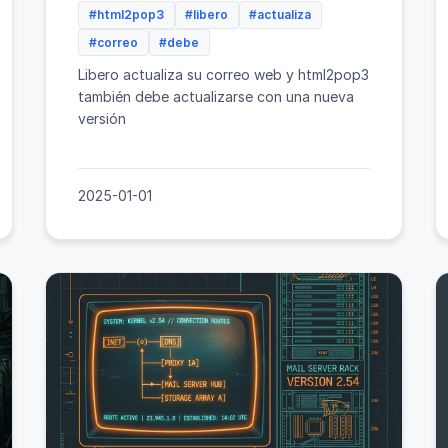
#html2pop3
#libero
#actualiza
#correo
#debe
Libero actualiza su correo web y html2pop3
también debe actualizarse con una nueva
versión
2025-01-01