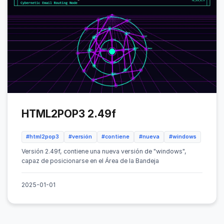
HTML2POP3 2.49f
#html2pop3
#versión
#contiene
#nueva
#windows
Versión 2.49f, contiene una nueva versión de "windows",
capaz de posicionarse en el Área de la Bandeja
2025-01-01