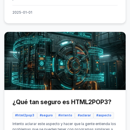
2025-01-01
¿Qué tan seguro es HTML2POP3?
#html2pop3
#seguro
#intento
#aclarar
#aspecto
Intento aclarar este aspecto y hacer que la gente entienda los
problemas que se pueden tener con programas similares a