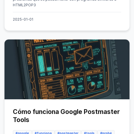
HTML2POP3
2025-01-01
Cómo funciona Google Postmaster
Tools
#google
#funciona
#postmaster
#tools
#probé