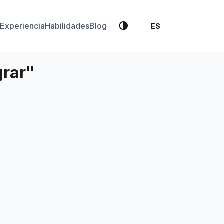
🌗
Experiencia
Habilidades
Blog
ES
grar"