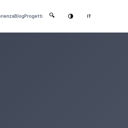
🔍
🌗
rienza
Blog
Progetti
IT