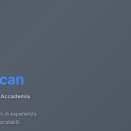
ccan
di Accademia
ni di esperienza
calabili.