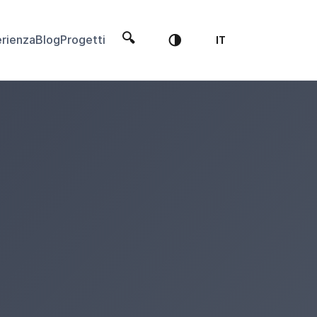
🔍
🌗
rienza
Blog
Progetti
IT