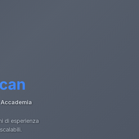
ccan
di Accademia
ni di esperienza
calabili.