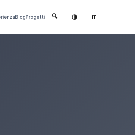
🔍
🌗
rienza
Blog
Progetti
IT