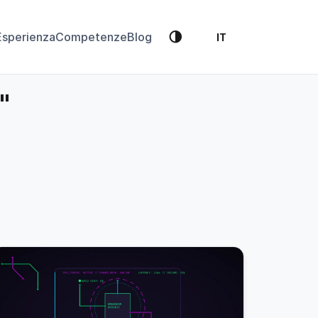
🌗
Esperienza
Competenze
Blog
IT
y"