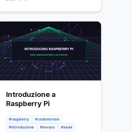
Introduzione a
Raspberry Pi
#raspberry
#codemotion
#introduzione
#novara
#sede