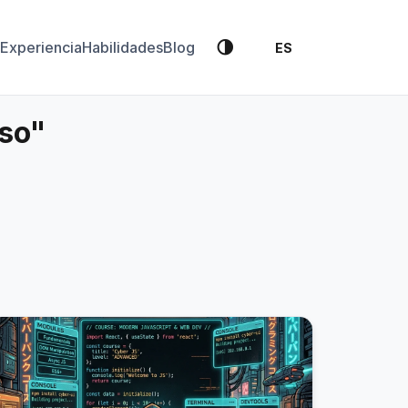
🌗
Experiencia
Habilidades
Blog
ES
rso"