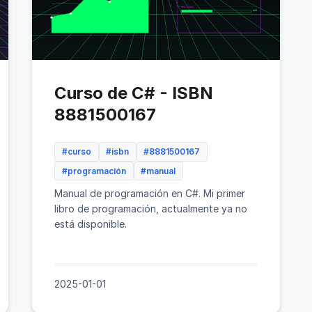
Curso de C# - ISBN
8881500167
#curso
#isbn
#8881500167
#programación
#manual
Manual de programación en C#. Mi primer
libro de programación, actualmente ya no
está disponible.
2025-01-01