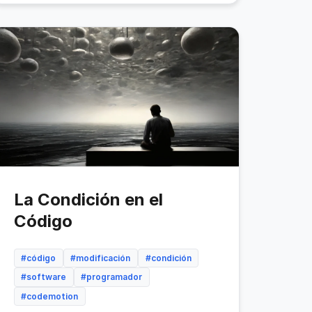
La Condición en el
Código
#código
#modificación
#condición
#software
#programador
#codemotion