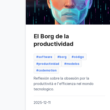
El Borg de la
productividad
#software
#borg
#código
#productividad
#modelos
#codemotion
Reflexión sobre la obsesión por la
produttività e l'efficienza nel mondo
tecnologico.
2025-12-11