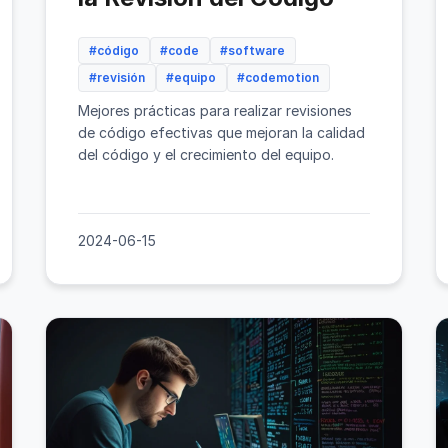
#código
#code
#software
#revisión
#equipo
#codemotion
Mejores prácticas para realizar revisiones
de código efectivas que mejoran la calidad
del código y el crecimiento del equipo.
2024-06-15