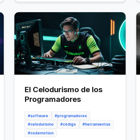
El Celodurismo de los
Programadores
#software
#programadores
#celodurismo
#código
#herramientas
#codemotion