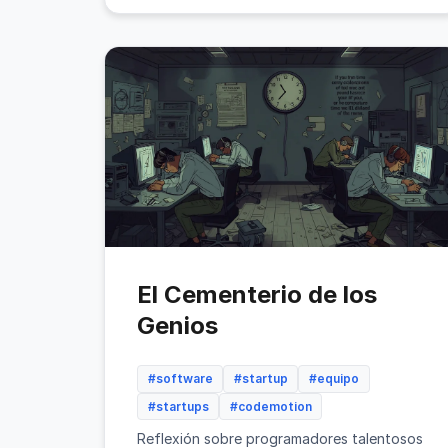
El Cementerio de los
Genios
#software
#startup
#equipo
#startups
#codemotion
Reflexión sobre programadores talentosos