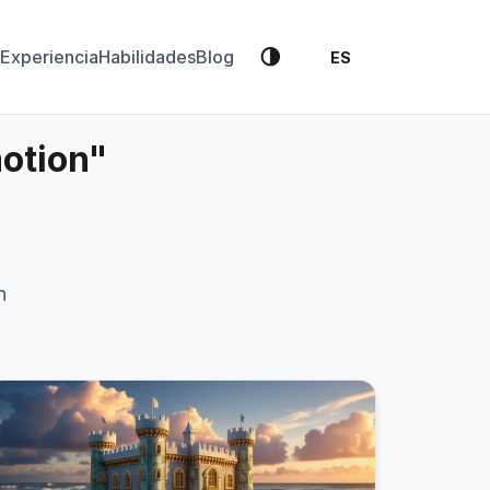
🌗
Experiencia
Habilidades
Blog
ES
motion"
n