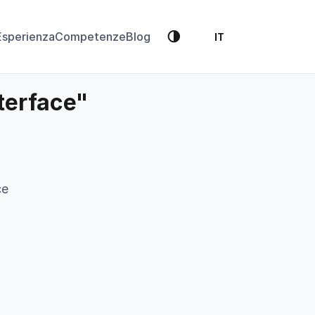
🌗
Esperienza
Competenze
Blog
IT
nterface"
ce