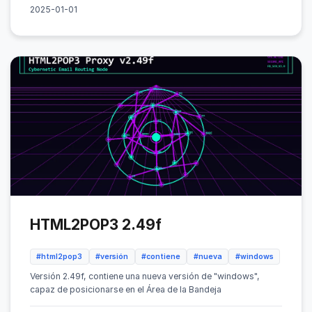
2025-01-01
HTML2POP3 2.49f
#html2pop3
#versión
#contiene
#nueva
#windows
Versión 2.49f, contiene una nueva versión de "windows",
capaz de posicionarse en el Área de la Bandeja