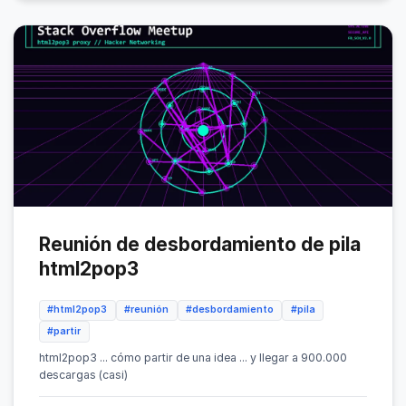
Reunión de desbordamiento de pila
html2pop3
#html2pop3
#reunión
#desbordamiento
#pila
#partir
html2pop3 ... cómo partir de una idea ... y llegar a 900.000
descargas (casi)