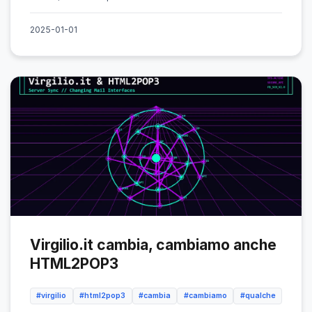
2025-01-01
Virgilio.it cambia, cambiamo anche
HTML2POP3
#virgilio
#html2pop3
#cambia
#cambiamo
#qualche