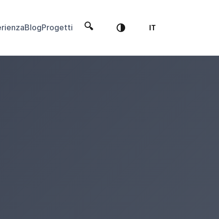
🔍
🌗
rienza
Blog
Progetti
IT