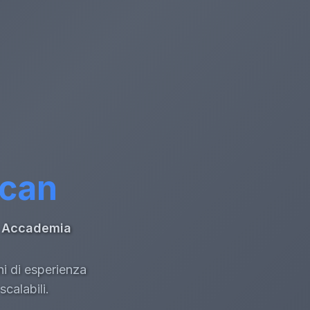
ccan
di Accademia
ni di esperienza
calabili.