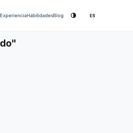
🌗
Experiencia
Habilidades
Blog
ES
edo"