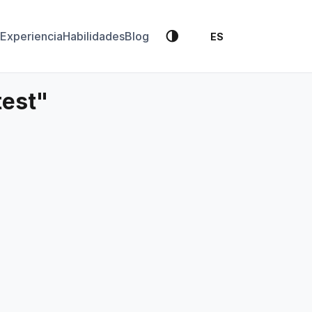
🌗
Experiencia
Habilidades
Blog
ES
test"