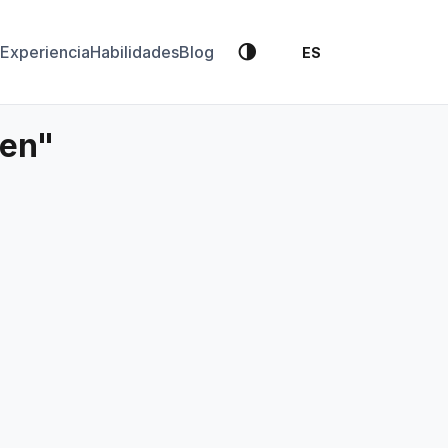
🌗
Experiencia
Habilidades
Blog
ES
cen"