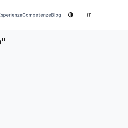
🌗
Esperienza
Competenze
Blog
IT
p"