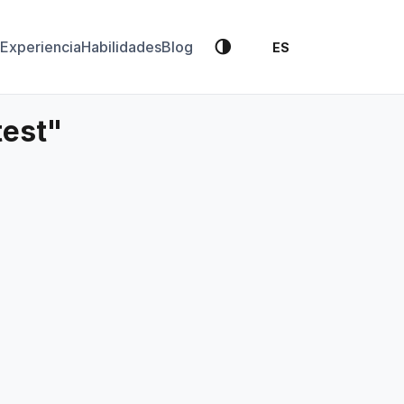
🌗
Experiencia
Habilidades
Blog
ES
test"