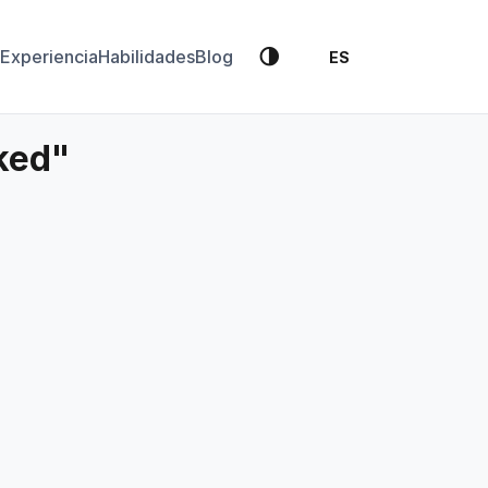
🌗
Experiencia
Habilidades
Blog
ES
ked"