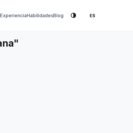
🌗
Experiencia
Habilidades
Blog
ES
ana"