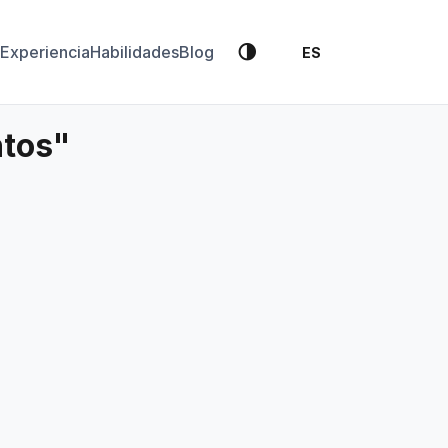
🌗
Experiencia
Habilidades
Blog
ES
ntos"