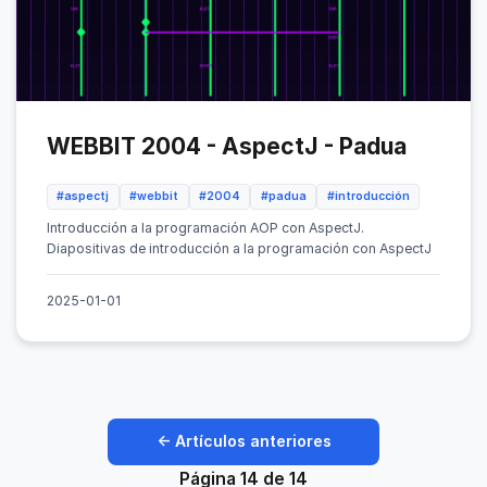
WEBBIT 2004 - AspectJ - Padua
#aspectj
#webbit
#2004
#padua
#introducción
Introducción a la programación AOP con AspectJ.
Diapositivas de introducción a la programación con AspectJ
2025-01-01
← Artículos anteriores
Página 14 de 14