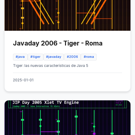
Javaday 2006 - Tiger - Roma
#java
#tiger
#javaday
#2006
#roma
Tiger: las nuevas características de Java 5
2025-01-01