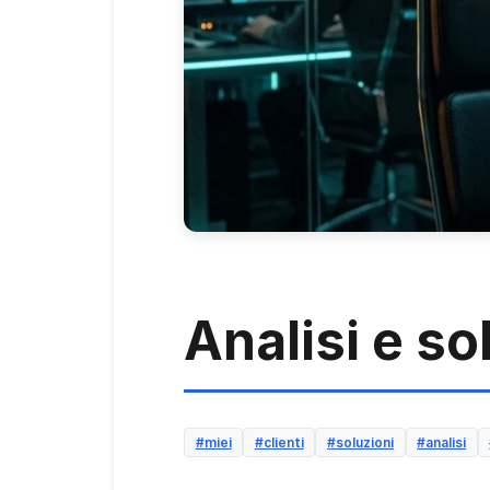
Analisi e so
#miei
#clienti
#soluzioni
#analisi