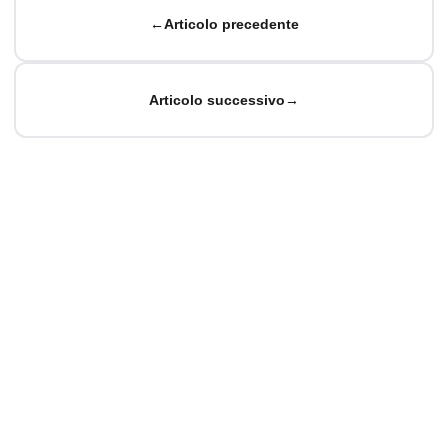
←
Articolo precedente
Articolo successivo
→
© Matteo Baccan.
Tutti i diritti riservati.
Fatto con passione per la tecnologia
Privacy Policy
|
Cookie Policy