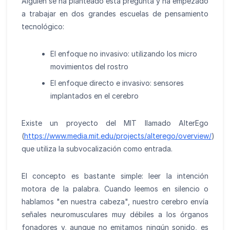
Alguien se ha planteado esta pregunta y ha empezado
a trabajar en dos grandes escuelas de pensamiento
tecnológico:
El enfoque no invasivo: utilizando los micro
movimientos del rostro
El enfoque directo e invasivo: sensores
implantados en el cerebro
Existe un proyecto del MIT llamado AlterEgo
(
https://www.media.mit.edu/projects/alterego/overview/
)
que utiliza la subvocalización como entrada.
El concepto es bastante simple: leer la intención
motora de la palabra. Cuando leemos en silencio o
hablamos "en nuestra cabeza", nuestro cerebro envía
señales neuromusculares muy débiles a los órganos
fonadores y, aunque no emitamos ningún sonido, es