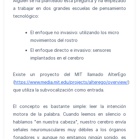
Alguien se ha planteado esta pregunta y ha empezado
a trabajar en dos grandes escuelas de pensamiento
tecnológico:
El enfoque no invasivo: utilizando los micro
movimientos del rostro
El enfoque directo e invasivo: sensores
implantados en el cerebro
Existe un proyecto del MIT llamado AlterEgo
(
https://www.media.mit.edu/projects/alterego/overview/
)
que utiliza la subvocalización como entrada.
El concepto es bastante simple: leer la intención
motora de la palabra. Cuando leemos en silencio o
hablamos "en nuestra cabeza", nuestro cerebro envía
señales neuromusculares muy débiles a los órganos
fonadores y, aunque no emitamos ningún sonido, es