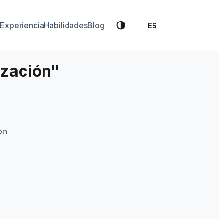
🌗
Experiencia
Habilidades
Blog
ES
ización"
ón