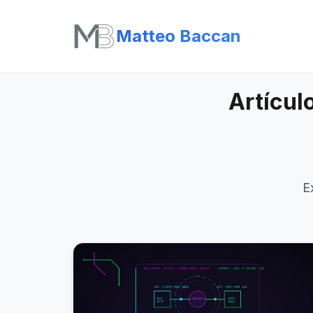
Matteo Baccan
Artícul
E