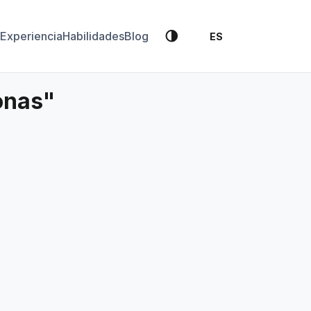
🌗
Experiencia
Habilidades
Blog
ES
onas"