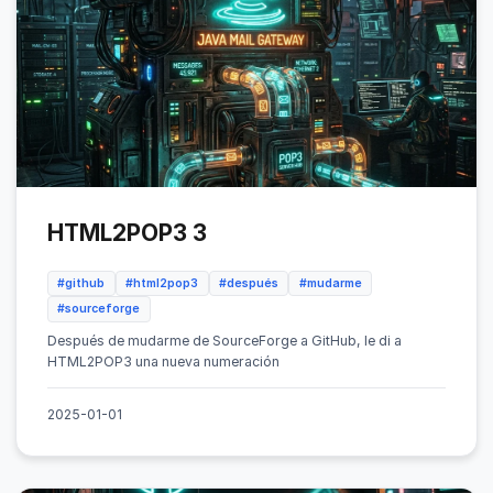
HTML2POP3 3
#github
#html2pop3
#después
#mudarme
#sourceforge
Después de mudarme de SourceForge a GitHub, le di a
HTML2POP3 una nueva numeración
2025-01-01