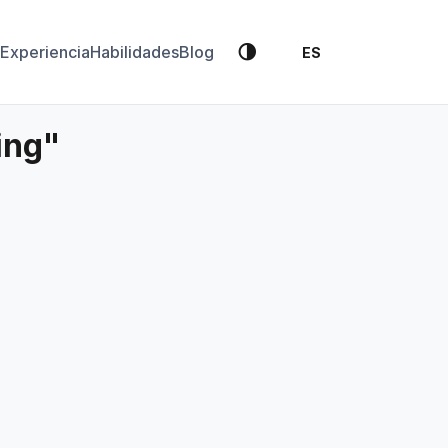
🌗
Experiencia
Habilidades
Blog
ES
ing"