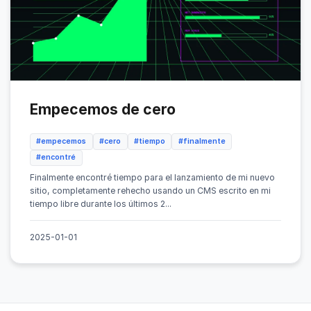
Empecemos de cero
#empecemos
#cero
#tiempo
#finalmente
#encontré
Finalmente encontré tiempo para el lanzamiento de mi nuevo
sitio, completamente rehecho usando un CMS escrito en mi
tiempo libre durante los últimos 2...
2025-01-01